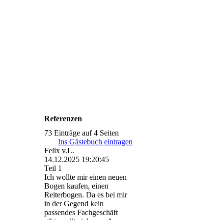
27661933_1224927754311
456_811195554_n
27781450_1632524410161
113_923603793_n
27781556_1224927797644
785_848993808_n
Referenzen
73 Einträge auf 4 Seiten
Ins Gästebuch eintragen
Felix v.L.
14.12.2025
19:20:45
Teil 1
Ich wollte mir einen neuen
Bogen kaufen, einen
Reiterbogen. Da es bei mir
in der Gegend kein
passendes Fachgeschäft