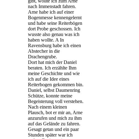
gibt, wollte ich zum Arne
nach Immenstadt fahren.
Arne habe ich auf einer
Bogenmesse kennengelernt
und habe seine Reiterbögen
dort Probe geschossen. Ich
wusste also genau was ich
haben wollte. A In
Ravensburg habe ich einen
Abstecher in die
Drachengrube.
Dort hat mich der Daniel
beraten. Ich erzählte Ihm
meine Geschichte und wie
ich auf die Idee eines
Reiterbogen gekommen bin.
Daniel, selbst Daumenring
Schütze, konnte meine
Begeisterung voll verstehen.
Nach einem kleinen
Plausch, bot er mir an, Arne
anzurufen und mich zu ihm
auf das Gelände zu fahren.
Gesagt getan und ein paar
Stunden später war ich