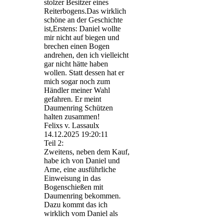
stolzer Besitzer eines
Reiterbogens.Das wirklich
schöne an der Geschichte
ist,Erstens: Daniel wollte
mir nicht auf biegen und
brechen einen Bogen
andrehen, den ich vielleicht
gar nicht hätte haben
wollen. Statt dessen hat er
mich sogar noch zum
Händler meiner Wahl
gefahren. Er meint
Daumenring Schützen
halten zusammen!
Felixs v. Lassaulx
14.12.2025
19:20:11
Teil 2:
Zweitens, neben dem Kauf,
habe ich von Daniel und
Arne, eine ausführliche
Einweisung in das
Bogenschießen mit
Daumenring bekommen.
Dazu kommt das ich
wirklich vom Daniel als