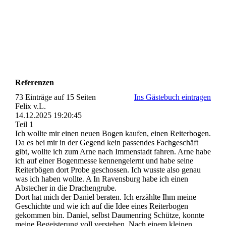
27661933_1224927754311456_811195554_n
27781450_1632524410161113_923603793_n
27781556_1224927797644785_848993808_n
Referenzen
73 Einträge auf 15 Seiten
Ins Gästebuch eintragen
Felix v.L.
14.12.2025
19:20:45
Teil 1
Ich wollte mir einen neuen Bogen kaufen, einen Reiterbogen.
Da es bei mir in der Gegend kein passendes Fachgeschäft
gibt, wollte ich zum Arne nach Immenstadt fahren. Arne habe
ich auf einer Bogenmesse kennengelernt und habe seine
Reiterbögen dort Probe geschossen. Ich wusste also genau
was ich haben wollte. A In Ravensburg habe ich einen
Abstecher in die Drachengrube.
Dort hat mich der Daniel beraten. Ich erzählte Ihm meine
Geschichte und wie ich auf die Idee eines Reiterbogen
gekommen bin. Daniel, selbst Daumenring Schütze, konnte
meine Begeisterung voll verstehen. Nach einem kleinen