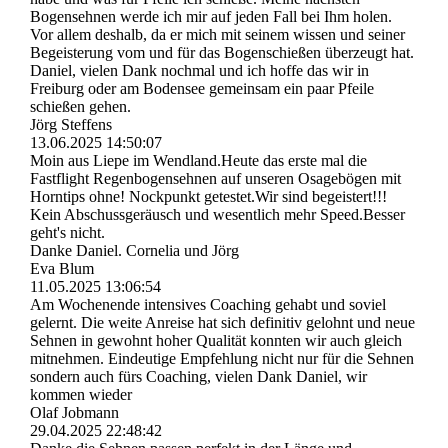
Bogensehnen werde ich mir auf jeden Fall bei Ihm holen.
Vor allem deshalb, da er mich mit seinem wissen und seiner
Begeisterung vom und für das Bogenschießen überzeugt hat.
Daniel, vielen Dank nochmal und ich hoffe das wir in
Freiburg oder am Bodensee gemeinsam ein paar Pfeile
schießen gehen.
Jörg Steffens
13.06.2025
14:50:07
Moin aus Liepe im Wendland.Heute das erste mal die
Fastflight Regenbogensehnen auf unseren Osagebögen mit
Horntips ohne! Nockpunkt getestet.Wir sind begeistert!!!
Kein Abschussgeräusch und wesentlich mehr Speed.Besser
geht's nicht.
Danke Daniel. Cornelia und Jörg
Eva Blum
11.05.2025
13:06:54
Am Wochenende intensives Coaching gehabt und soviel
gelernt. Die weite Anreise hat sich definitiv gelohnt und neue
Sehnen in gewohnt hoher Qualität konnten wir auch gleich
mitnehmen. Eindeutige Empfehlung nicht nur für die Sehnen
sondern auch fürs Coaching, vielen Dank Daniel, wir
kommen wieder
Olaf Jobmann
29.04.2025
22:48:42