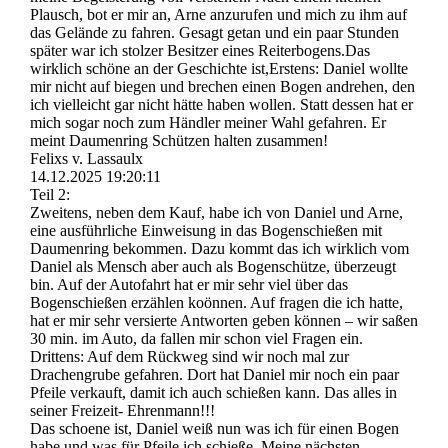
Plausch, bot er mir an, Arne anzurufen und mich zu ihm auf
das Gelände zu fahren. Gesagt getan und ein paar Stunden
später war ich stolzer Besitzer eines Reiterbogens.Das
wirklich schöne an der Geschichte ist,Erstens: Daniel wollte
mir nicht auf biegen und brechen einen Bogen andrehen, den
ich vielleicht gar nicht hätte haben wollen. Statt dessen hat er
mich sogar noch zum Händler meiner Wahl gefahren. Er
meint Daumenring Schützen halten zusammen!
Felixs v. Lassaulx
14.12.2025
19:20:11
Teil 2:
Zweitens, neben dem Kauf, habe ich von Daniel und Arne,
eine ausführliche Einweisung in das Bogenschießen mit
Daumenring bekommen. Dazu kommt das ich wirklich vom
Daniel als Mensch aber auch als Bogenschütze, überzeugt
bin. Auf der Autofahrt hat er mir sehr viel über das
Bogenschießen erzählen koönnen. Auf fragen die ich hatte,
hat er mir sehr versierte Antworten geben können – wir saßen
30 min. im Auto, da fallen mir schon viel Fragen ein.
Drittens: Auf dem Rückweg sind wir noch mal zur
Drachengrube gefahren. Dort hat Daniel mir noch ein paar
Pfeile verkauft, damit ich auch schießen kann. Das alles in
seiner Freizeit- Ehrenmann!!!
Das schoene ist, Daniel weiß nun was ich für einen Bogen
habe und was für Pfeile ich schieße. Meine nächsten