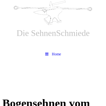
Die SehnenSchmiede
Bogensehnen aus Meisterhand
Home
Bogensehnen vom