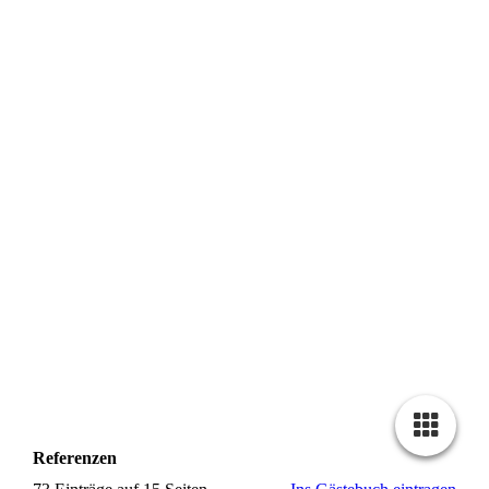
20171222_165500
27661933_1224927754311456_811195554_n
27781450_1632524410161113_923603793_n
27781556_1224927797644785_848993808_n
Referenzen