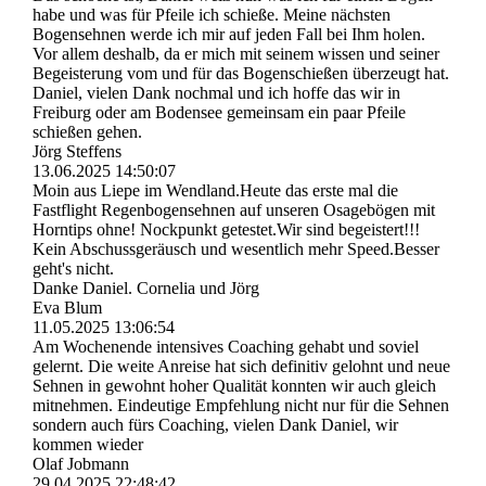
habe und was für Pfeile ich schieße. Meine nächsten
Bogensehnen werde ich mir auf jeden Fall bei Ihm holen.
Vor allem deshalb, da er mich mit seinem wissen und seiner
Begeisterung vom und für das Bogenschießen überzeugt hat.
Daniel, vielen Dank nochmal und ich hoffe das wir in
Freiburg oder am Bodensee gemeinsam ein paar Pfeile
schießen gehen.
Jörg Steffens
13.06.2025
14:50:07
Moin aus Liepe im Wendland.Heute das erste mal die
Fastflight Regenbogensehnen auf unseren Osagebögen mit
Horntips ohne! Nockpunkt getestet.Wir sind begeistert!!!
Kein Abschussgeräusch und wesentlich mehr Speed.Besser
geht's nicht.
Danke Daniel. Cornelia und Jörg
Eva Blum
11.05.2025
13:06:54
Am Wochenende intensives Coaching gehabt und soviel
gelernt. Die weite Anreise hat sich definitiv gelohnt und neue
Sehnen in gewohnt hoher Qualität konnten wir auch gleich
mitnehmen. Eindeutige Empfehlung nicht nur für die Sehnen
sondern auch fürs Coaching, vielen Dank Daniel, wir
kommen wieder
Olaf Jobmann
29.04.2025
22:48:42