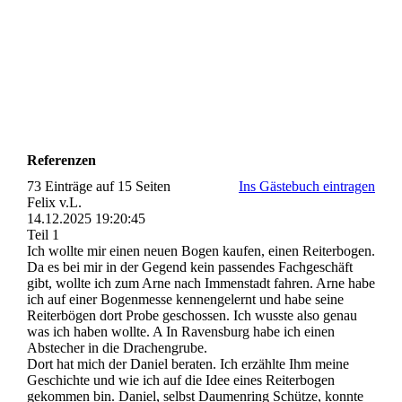
27661933_1224927754311456_811195554_n
27781450_1632524410161113_923603793_n
27781556_1224927797644785_848993808_n
Referenzen
73 Einträge auf 15 Seiten
Ins Gästebuch eintragen
Felix v.L.
14.12.2025
19:20:45
Teil 1
Ich wollte mir einen neuen Bogen kaufen, einen Reiterbogen.
Da es bei mir in der Gegend kein passendes Fachgeschäft
gibt, wollte ich zum Arne nach Immenstadt fahren. Arne habe
ich auf einer Bogenmesse kennengelernt und habe seine
Reiterbögen dort Probe geschossen. Ich wusste also genau
was ich haben wollte. A In Ravensburg habe ich einen
Abstecher in die Drachengrube.
Dort hat mich der Daniel beraten. Ich erzählte Ihm meine
Geschichte und wie ich auf die Idee eines Reiterbogen
gekommen bin. Daniel, selbst Daumenring Schütze, konnte