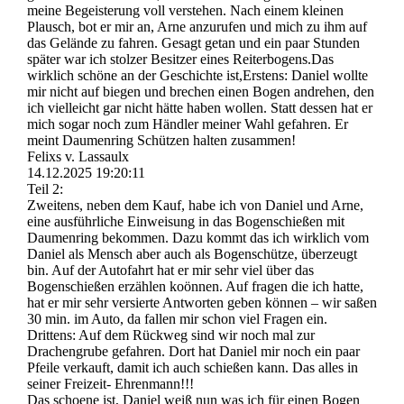
meine Begeisterung voll verstehen. Nach einem kleinen
Plausch, bot er mir an, Arne anzurufen und mich zu ihm auf
das Gelände zu fahren. Gesagt getan und ein paar Stunden
später war ich stolzer Besitzer eines Reiterbogens.Das
wirklich schöne an der Geschichte ist,Erstens: Daniel wollte
mir nicht auf biegen und brechen einen Bogen andrehen, den
ich vielleicht gar nicht hätte haben wollen. Statt dessen hat er
mich sogar noch zum Händler meiner Wahl gefahren. Er
meint Daumenring Schützen halten zusammen!
Felixs v. Lassaulx
14.12.2025
19:20:11
Teil 2:
Zweitens, neben dem Kauf, habe ich von Daniel und Arne,
eine ausführliche Einweisung in das Bogenschießen mit
Daumenring bekommen. Dazu kommt das ich wirklich vom
Daniel als Mensch aber auch als Bogenschütze, überzeugt
bin. Auf der Autofahrt hat er mir sehr viel über das
Bogenschießen erzählen koönnen. Auf fragen die ich hatte,
hat er mir sehr versierte Antworten geben können – wir saßen
30 min. im Auto, da fallen mir schon viel Fragen ein.
Drittens: Auf dem Rückweg sind wir noch mal zur
Drachengrube gefahren. Dort hat Daniel mir noch ein paar
Pfeile verkauft, damit ich auch schießen kann. Das alles in
seiner Freizeit- Ehrenmann!!!
Das schoene ist, Daniel weiß nun was ich für einen Bogen